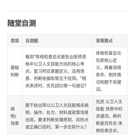
随堂自测
类型
自测题
答案要点
体格检查总论
看到“体格检查总论是执业医师资
先抓核心定
格中公卫人文技能方向的核心考
基础
义，再看适用
点，复习时应掌握定义、适用场
判断
条件、例外情
景、判断依据和常见干扰项。”相
况和题干关键
关表述时，优先回忆哪一句速记？
词。
先抓 公卫人文
题干给出常以公卫人文技能相关病
病
技能 场景中的
例、操作、处方、材料或政策场景
例/
关键词，再判
出现，要求判断处理原则、风险点
场景
断是否符合 体
或正确口径时，第一步应抓什么？
格检查总论。