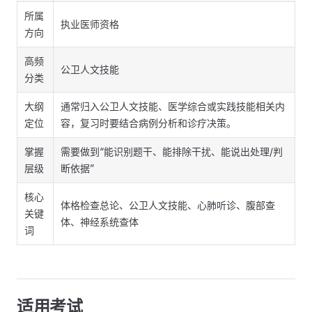
所属
执业医师资格
方向
高频
公卫人文技能
分类
大纲
通常归入公卫人文技能、医学综合或实践技能相关内
定位
容，复习时要结合病例分析和诊疗决策。
掌握
需要做到“能识别题干、能排除干扰、能说出处理/判
层级
断依据”
核心
体格检查总论、公卫人文技能、心肺听诊、腹部查
关键
体、神经系统查体
词
适用考试