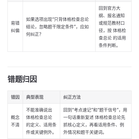
回到官方大
纲、报名通知
如果选项出现“只背体格检查总论
易错
或规范教材口
结论，忽略题干限定条件”，应如
纠偏
径，按 体格检
何纠正？
查总论 的适用
条件判断。
错题归因
错因
典型表现
纠正方法
不能准确说出
回到“考点速记”和“题干信号”，用
概念
体格检查总论
一句话重新复述 体格检查总论先
不清
的定义、适用条
抓核心定义，再看适用条件、例
件或关键例外。
外情况和题干关键词。