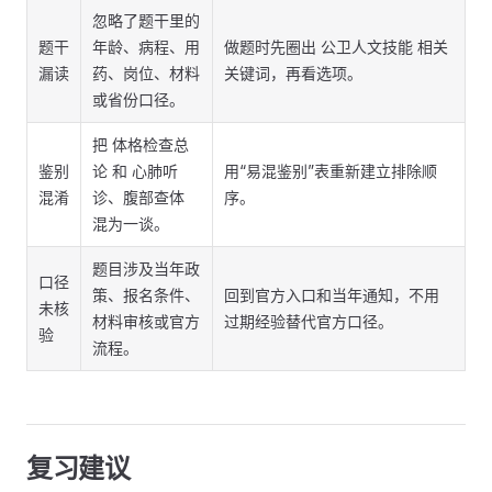
忽略了题干里的
题干
年龄、病程、用
做题时先圈出 公卫人文技能 相关
漏读
药、岗位、材料
关键词，再看选项。
或省份口径。
把 体格检查总
鉴别
论 和 心肺听
用“易混鉴别”表重新建立排除顺
混淆
诊、腹部查体
序。
混为一谈。
题目涉及当年政
口径
策、报名条件、
回到官方入口和当年通知，不用
未核
材料审核或官方
过期经验替代官方口径。
验
流程。
复习建议