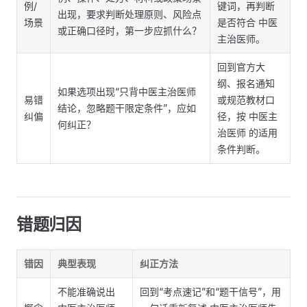
例/
键词，再判断
出现，要求判断处理原则、风险点
场景
是否符合 中医
或正确口径时，第一步应抓什么？
主治医师。
回到官方大
纲、报名通知
如果选项出现“只背中医主治医师
易错
或规范教材口
结论，忽略题干限定条件”，应如
纠偏
径，按 中医主
何纠正？
治医师 的适用
条件判断。
错题归因
错因
典型表现
纠正方法
不能准确说出
回到“考点速记”和“题干信号”，用