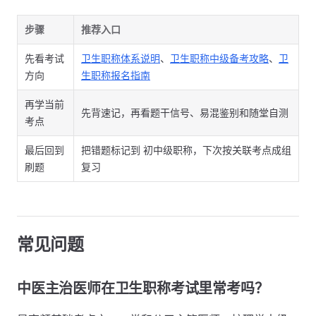
步骤
推荐入口
先看考试
卫生职称体系说明
、
卫生职称中级备考攻略
、
卫
方向
生职称报名指南
再学当前
先背速记，再看题干信号、易混鉴别和随堂自测
考点
最后回到
把错题标记到 初中级职称，下次按关联考点成组
刷题
复习
常见问题
中医主治医师在卫生职称考试里常考吗？