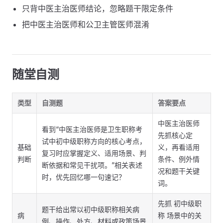
只背中医主治医师结论，忽略题干限定条件
把中医主治医师和公卫主管医师混淆
随堂自测
类型
自测题
答案要点
中医主治医师
看到“中医主治医师是卫生职称考
先抓核心定
试中初中级职称方向的核心考点，
基础
义，再看适用
复习时应掌握定义、适用场景、判
判断
条件、例外情
断依据和常见干扰项。”相关表述
况和题干关键
时，优先回忆哪一句速记？
词。
先抓 初中级职
题干给出常以初中级职称相关病
病
称 场景中的关
例、操作、处方、材料或政策场景