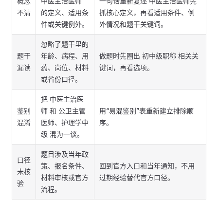
概念
中医主治医师
一句话重新复述 中医主治医师先
不清
的定义、适用条
抓核心定义，再看适用条件、例
件或关键例外。
外情况和题干关键词。
忽略了题干里的
题干
年龄、病程、用
做题时先圈出 初中级职称 相关关
漏读
药、岗位、材料
键词，再看选项。
或省份口径。
把 中医主治医
鉴别
师 和 公卫主管
用“易混鉴别”表重新建立排除顺
混淆
医师、护理学中
序。
级 混为一谈。
题目涉及当年政
口径
策、报名条件、
回到官方入口和当年通知，不用
未核
材料审核或官方
过期经验替代官方口径。
验
流程。